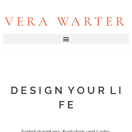
VERA WARTER
D E S I G N Y O U R L I
F E
Selbstakzeptanz, Evolution und Liebe.