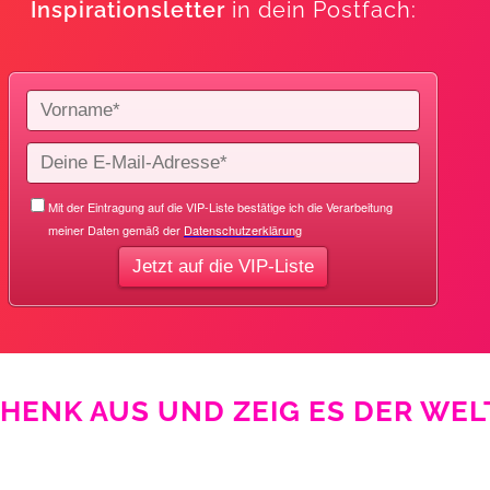
Inspirationsletter
in dein Postfach:
HENK AUS UND ZEIG ES DER WEL