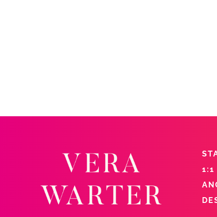
ST
1:1
AN
DE